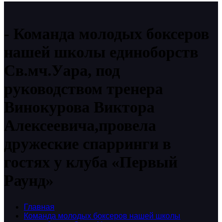
Команда молодых боксеров
нашей школы единоборств
Св.мч.Уара, под
руководством тренера
Винокурова Виктора
Алексеевича,провела
дружеские спарринги в
гостях у клуба «Первый
Раунд»
Главная
Команда молодых боксеров нашей школы