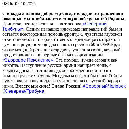
02
Окт
02.10.2025
С каждым нашим добрым делом, с каждой отправленной
помощью мы приближаем великую победу нашей Родины.
Единство, честь, Отчизна — вот основа
«Северной
Трибуны»
.
Одним из наших ключевых направлений была и
остается всесторонняя помощь фронту. С чувством глубокой
ответственности и гордости мы в очередной раз отправили
гуманитарную помощь для наших героев из 60-й ОМСБр, а
также мощный ретранслятор для улучшения связи, который
предоставили наши верные братья из организации
«Здоровое Поколение»
.
Эта помощь нужна сегодня как
никогда. Наступление русской армии набирает мощь, с
каждым днем растет площадь освобожденных от врага
исконно русских земель. Мы делаем всё, чтобы наши бойцы
чувствовали нашу поддержку и знали: весь русский народ с
ними.
Вместе мы сила! Слава России!
#СеверныйЧеловек
#СевернаяТрибуна