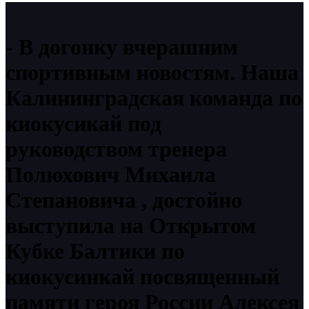
В догонку вчерашним
спортивным новостям. Наша
Калининградская команда по
киокусикай под
руководством тренера
Полюхович Михаила
Степановича , достойно
выступила на Открытом
Кубке Балтики по
киокусинкай посвященный
памяти героя России Алексея