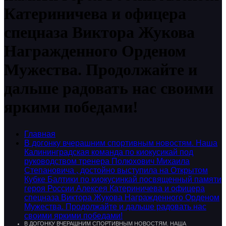
Катериничева и офицера
спецназа Виктора Жукова
Награжденного Орденом
Мужества. Продолжайте и
дальше радовать нас своими
яркими победами!
Главная
В догонку вчерашним спортивным новостям. Наша
Калининградская команда по киокусикай под
руководством тренера Полюхович Михаила
Степановича , достойно выступила на Открытом
Кубке Балтики по киокусинкай посвященный памяти
героя России Алексея Катериничева и офицера
спецназа Виктора Жукова Награжденного Орденом
Мужества. Продолжайте и дальше радовать нас
своими яркими победами!
В ДОГОНКУ ВЧЕРАШНИМ СПОРТИВНЫМ НОВОСТЯМ. НАША