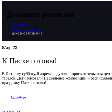
Духовное развитие
Главная
К Пасхе готовы!
ДУХОВНОЕ РАЗВИТИЕ
8
Апр-23
К Пасхе готовы!
В Лазареву субботу, 8 апреля, в духовно-просветительском це
тарелок. Дети рисовали Пасхальные композиции и расписывали
празднику Пасхи готовы!
Подробнее