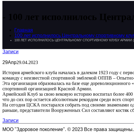
100 лет исполнилось Центр
Главная
100 лет исполнилось Центральному спортивному клуб
100 ЛЕТ ИСПОЛНИЛОСЬ ЦЕНТРАЛЬНОМУ СПОРТИВНОМУ КЛУБУ АРМИИ (Ц
Записи
29
Апр
29.04.2023
История армейского клуба началась в далеком 1923 году с пе
команду с неизвестной спортивной эмблемой ОППВ – Опытно-п
Эта организация образовалась на базе еще дореволюционного
спортивной организацией Красной Армии.
Армейский Клуб за свою вековую историю воспитал более 400 
что до сих пор остается абсолютным рекордом среди всех спо
На сегодня ЦСКА постарался собрать под своими знаменами о
раньше, представители Вооруженных Сил составляют костяк с
Записи
МОО "Здоровое поколение". © 2023 Все права защищены