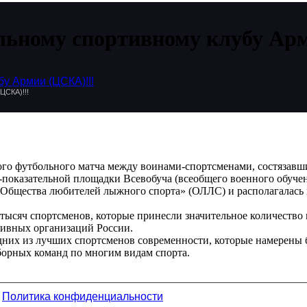
альному спортивному клубу Ар
у Армии (ЦСКА)!!!
СКА)!!!
рвого футбольного матча между воинами-спортсменами, состязав
оказательной площадки Всевобуча (всеобщего военного обучен
 «Общества любителей лыжного спорта» (ОЛЛС) и располагалась
тысяч спортсменов, которые принесли значительное количество
ртивных организаций России.
дних из лучших спортсменов современности, которые намерены 
борных команд по многим видам спорта.
.
Политика конфиденциальности