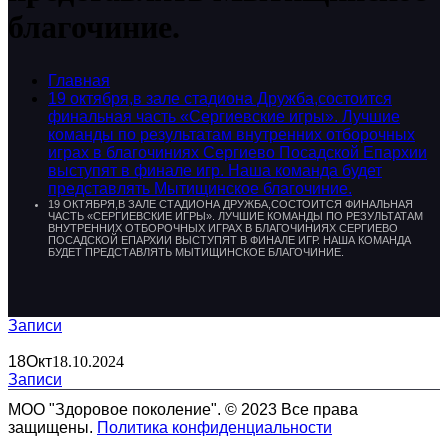
благочиние.
Главная
19 октября,в зале стадиона Дружба,состоится
финальная часть «Сергиевские игры». Лучшие
команды по результатам внутренних отборочных
играх в благочиниях Сергиево Посадской Епархии
выступят в финале игр. Наша команда будет
представлять Мытищинское благочиние.
19 ОКТЯБРЯ,В ЗАЛЕ СТАДИОНА ДРУЖБА,СОСТОИТСЯ ФИНАЛЬНАЯ
ЧАСТЬ «СЕРГИЕВСКИЕ ИГРЫ». ЛУЧШИЕ КОМАНДЫ ПО РЕЗУЛЬТАТАМ
ВНУТРЕННИХ ОТБОРОЧНЫХ ИГРАХ В БЛАГОЧИНИЯХ СЕРГИЕВО
ПОСАДСКОЙ ЕПАРХИИ ВЫСТУПЯТ В ФИНАЛЕ ИГР. НАША КОМАНДА
БУДЕТ ПРЕДСТАВЛЯТЬ МЫТИЩИНСКОЕ БЛАГОЧИНИЕ.
Записи
18
Окт
18.10.2024
Записи
МОО "Здоровое поколение". © 2023 Все права
защищены.
Политика конфиденциальности