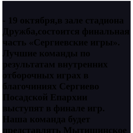
19 октября,в зале стадиона
Дружба,состоится финальная
часть «Сергиевские игры».
Лучшие команды по
результатам внутренних
отборочных играх в
благочиниях Сергиево
Посадской Епархии
выступят в финале игр.
Наша команда будет
представлять Мытищинское