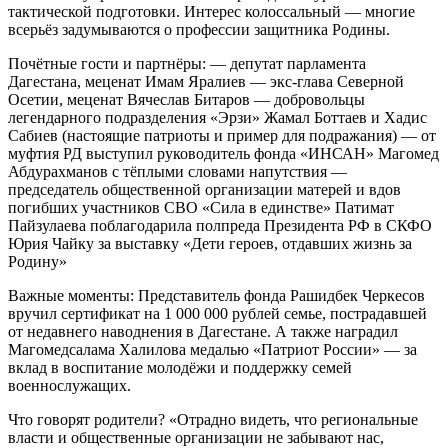
тактической подготовки. Интерес колоссальный — многие
всерьёз задумываются о профессии защитника Родины.
Почётные гости и партнёры: — депутат парламента
Дагестана, меценат Имам Яралиев — экс-глава Северной
Осетии, меценат Вячеслав Битаров — добровольцы
легендарного подразделения «Эрзи» Жамал Боттаев и Хадис
Сабиев (настоящие патриоты и пример для подражания) — от
муфтия РД выступил руководитель фонда «ИНСАН» Магомед
Абдурахманов с тёплыми словами напутствия —
председатель общественной организации матерей и вдов
погибших участников СВО «Сила в единстве» Патимат
Пайзулаева поблагодарила полпреда Президента РФ в СКФО
Юрия Чайку за выставку «Дети героев, отдавших жизнь за
Родину»
Важные моменты: Представитель фонда Рашидбек Черкесов
вручил сертификат на 1 000 000 рублей семье, пострадавшей
от недавнего наводнения в Дагестане. А также наградил
Магомедсалама Халилова медалью «Патриот России» — за
вклад в воспитание молодёжи и поддержку семей
военнослужащих.
Что говорят родители? «Отрадно видеть, что региональные
власти и общественные организации не забывают нас,