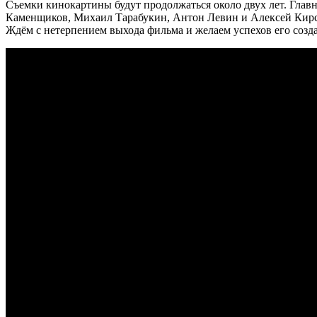
Съемки кинокартины будут продолжаться около двух лет. Глав
Каменщиков, Михаил Тарабукин, Антон Левин и Алексей Кирс
Ждём с нетерпением выхода фильма и желаем успехов его созда