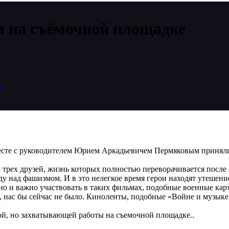
а на съёмочной площадке
е
вместе с руководителем Юрием Аркадьевичем Пермяковым принял
 трех друзей, жизнь которых полностью переворачивается после 
ду над фашизмом. И в это нелегкое время герои находят утешени
стно и важно участвовать в таких фильмах, подобные военные ка
 нас бы сейчас не было. Киноленты, подобные «Войне и музыке»
ой, но захватывающей работы на съемочной площадке..