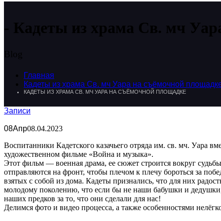
Кадеты из храма Св. мч Уар
Blog
Главная
Кадеты из храма Св. мч Уара на съёмочной площадк
КАДЕТЫ ИЗ ХРАМА СВ. МЧ УАРА НА СЪЁМОЧНОЙ ПЛОЩАДКЕ
Записи
08
Апр
08.04.2023
Воспитанники Кадетского казачьего отряда им. св. мч. Уара 
художественном фильме «Война и музыка».
Этот фильм — военная драма, ее сюжет строится вокруг судьбы
отправляются на фронт, чтобы плечом к плечу бороться за побе
взятых с собой из дома. Кадеты признались, что для них радо
молодому поколению, что если бы не наши бабушки и дедушки,
наших предков за то, что они сделали для нас!
Делимся фото и видео процесса, а также особенностями нелёгк