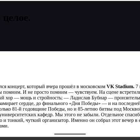
 целое.
ся концерт, который вчера прошёл в московском
VK Stadium.
7 
мы помним. И не просто помним — чувствуем. На сцене встретил
ый хор — мощь и стройность; — Ладислав Бубнар — пронзительн
амирает сердце, до финального «Дня Победы» — и на последней п
только 81-й годовщине Победы, но и 85-летию битвы под Москвой
и университетских кафедр. Мы этого не забыли. Отдельное спа
 и тонкий, чуткий организатор. Именно он собрал этот вечер в
ами.