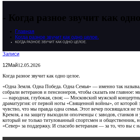
Когда разное звучит как одно
Главная
Когда разное звучит как одно целое.
КОГДА РАЗНОЕ ЗВУЧИТ КАК ОДНО ЦЕЛОЕ.
Записи
12
Май
12.05.2026
Когда разное звучит как одно целое.
«Одна Земля. Одна Победа. Одна Семья» — именно так называл
собрали ветеранов и пенсионеров, чтобы сказать им главное: 
— народная, глубокая, своя; — Московский мужской концертн
драматургия: от первой ноты «Священной войны», от которой з
чувство, что мы правда одна семья. Этот вечер посвящался не 
Кремля, а на защиту выходили ополченцы с заводов, станков 
который не только титулованный спортсмен и общественник, но
«Север» за поддержку. И спасибо ветеранам — за то, что вы с н