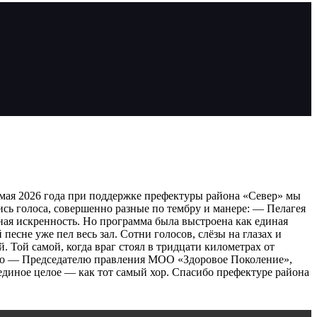
мая 2026 года при поддержке префектуры района «Север» мы
ись голоса, совершенно разные по тембру и манере: — Пелагея
ая искренность. Но программа была выстроена как единая
есне уже пел весь зал. Сотни голосов, слёзы на глазах и
. Той самой, когда враг стоял в тридцати километрах от
сибо — Председателю правления МОО «Здоровое Поколение»,
 единое целое — как тот самый хор. Спасибо префектуре района