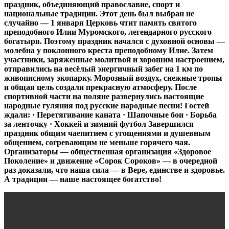
праздник, объединяющий православие, спорт и
национальные традиции. Этот день был выбран не
случайно — 1 января Церковь чтит память святого
преподобного Илии Муромского, легендарного русского
богатыря. Поэтому праздник начался с духовной основы —
молебна у поклонного креста преподобному Илие. Затем
участники, заряженные молитвой и хорошим настроением,
отправились на весёлый энергичный забег на 1 км по
живописному экопарку. Морозный воздух, снежные тропы
и общая цель создали прекрасную атмосферу. После
спортивной части на поляне развернулись настоящие
народные гуляния под русские народные песни! Гостей
ждали: · Перетягивание каната · Шапочные бои · Борьба
за ленточку · Хоккей и зимний футбол Завершился
праздник общим чаепитием с угощениями и душевным
общением, согревающим не меньше горячего чая.
Организаторы — общественная организация «Здоровое
Поколение» и движение «Сорок Сороков» — в очередной
раз доказали, что наша сила — в Вере, единстве и здоровье.
А традиции — наше настоящее богатство!