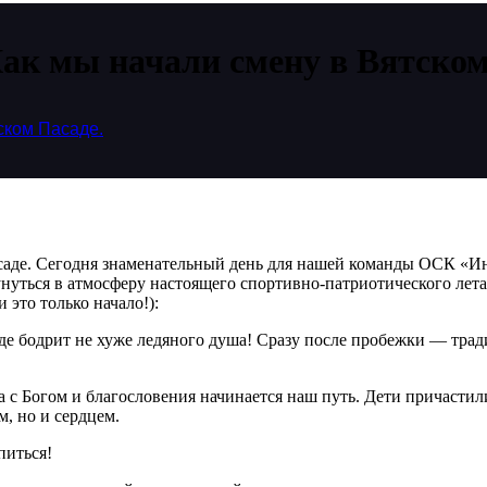
мы начали смену в Вятском 
ком Пасаде.
е. Сегодня знаменательный день для нашей команды ОСК «Ин
нуться в атмосферу настоящего спортивно-патриотического лета!
 это только начало!):
де бодрит не хуже ледяного душа! Сразу после пробежки — тра
 с Богом и благословения начинается наш путь. Дети причастил
м, но и сердцем.
питься!