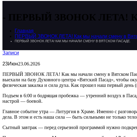
ПЕРВЫЙ ЗВОНОК ЛЕТА! Как 
Главная
ПЕРВЫЙ ЗВОНОК ЛЕТА! Как мы начали смену в Вятс
ПЕРВЫЙ ЗВОНОК ЛЕТА! КАК МЫ НАЧАЛИ СМЕНУ В ВЯТСКОМ ПАСАДЕ.
Записи
23
Июн
23.06.2026
ПЕРВЫЙ ЗВОНОК ЛЕТА! Как мы начали смену в Вятском Пасад
выехали на базу Духовного центра «Вятский Пасад», чтобы оку
физическая закалка и сила духа. Как прошел наш первый день (и
Подъем в 6:00 и бодрящая пробежка — утренний воздух в Паса
настрой — боевой.
Главное событие утра — Литургия в Храме. Именно с разговора
дела. В этом и есть наша сила — быть сильными не только тело
Сытный завтрак — перед серьезной программой нужно подкре