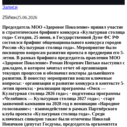
Записи
25
Июн
25.06.2026
Председатель МОО «Здоровое Поколение» принял участие
в стратегическом брифинге конкурса «Культурная столица
года» Сегодня, 25 июня, в Государственной Думе ФС РФ
состоялся брифинг общенационального конкурса городов
России «Культурная столица года». Мероприятие было
посвящено вопросам развития проекта в преддверии его 5-
летия. В рамках брифинга председатель правления МОО
«Здоровое Поколение» Роман Игоревич Питько выступил с
докладом, в котором зачитал отчет об организации
текущих процессов и обозначил векторы дальнейшего
развития. В повестку мероприятия вошли ключевые
вопросы: · организация и развитие конкурса в контексте 5-
летия проекта; · реализация программы «Омск —
Культурная столица 2026 года»; · подготовка программы
«Челябинск — Культурная столица 2027 года»; · старт
заявочной кампании на 2028 год в номинации «Народное
голосование»; · взаимодействие в рамках Партнёрского
клуба проекта «Культурная столица года». Среди
ключевых спикеров также были отмечены Николай
Новичков (депутат Госдумы, председатель оргкомитета