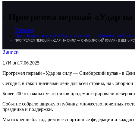
Прогремел первый «Удар на
Главная
Прогремел первый «Удар на силу — Симбирский кула
ПРОГРЕМЕЛ ПЕРВЫЙ «УДАР НА СИЛУ — СИМБИРСКИЙ КУЛАК» В ДЕНЬ Р
Записи
17
Июн
17.06.2025
Прогремел первый «Удар на силу — Симбирский кулак» в Ден
Сегодня, в такой значимый день для всей страны, на Соборной
Более 200 отважных участников продемонстрировали невероятн
Событие собрало широкую публику, множество почетных госте
праздника и поддержки.
Мы искренне благодарим все спортивные федерации и каждого,