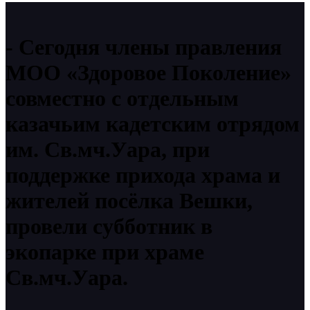
Сегодня члены правления
МОО «Здоровое Поколение»
совместно с отдельным
казачьим кадетским отрядом
им. Св.мч.Уара, при
поддержке прихода храма и
жителей посёлка Вешки,
провели субботник в
экопарке при храме
Св.мч.Уара.