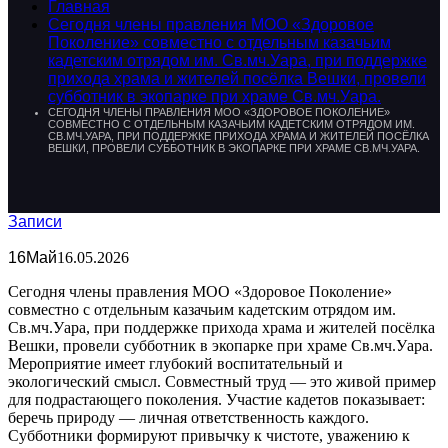
Главная
Сегодня члены правления МОО «Здоровое
Поколение» совместно с отдельным казачьим
кадетским отрядом им. Св.мч.Уара, при поддержке
прихода храма и жителей посёлка Вешки, провели
субботник в экопарке при храме Св.мч.Уара.
СЕГОДНЯ ЧЛЕНЫ ПРАВЛЕНИЯ МОО «ЗДОРОВОЕ ПОКОЛЕНИЕ»
СОВМЕСТНО С ОТДЕЛЬНЫМ КАЗАЧЬИМ КАДЕТСКИМ ОТРЯДОМ ИМ.
СВ.МЧ.УАРА, ПРИ ПОДДЕРЖКЕ ПРИХОДА ХРАМА И ЖИТЕЛЕЙ ПОСЁЛКА
ВЕШКИ, ПРОВЕЛИ СУББОТНИК В ЭКОПАРКЕ ПРИ ХРАМЕ СВ.МЧ.УАРА.
Записи
16
Май
16.05.2026
Сегодня члены правления МОО «Здоровое Поколение»
совместно с отдельным казачьим кадетским отрядом им.
Св.мч.Уара, при поддержке прихода храма и жителей посёлка
Вешки, провели субботник в экопарке при храме Св.мч.Уара.
Мероприятие имеет глубокий воспитательный и
экологический смысл. Совместный труд — это живой пример
для подрастающего поколения. Участие кадетов показывает:
беречь природу — личная ответственность каждого.
Субботники формируют привычку к чистоте, уважению к