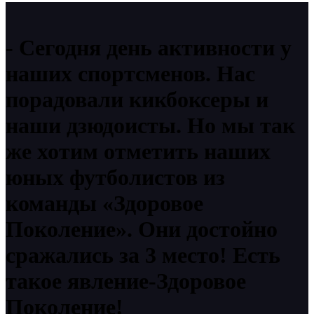
Сегодня день активности у
наших спортсменов. Нас
порадовали кикбоксеры и
наши дзюдоисты. Но мы так
же хотим отметить наших
юных футболистов из
команды «Здоровое
Поколение». Они достойно
сражались за 3 место! Есть
такое явление-Здоровое
Поколение!