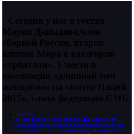
Сегодня у нас в гостях
Мария Давыдова,член
сборной России, второй
клинок Мира в категории
«триатлон», 1 место в
номинации «длинный меч
женщины» на «Битве Наций
2017», глава федерации СМБ.
Главная
Сегодня у нас в гостях Мария Давыдова,член
сборной России, второй клинок Мира в категории
«триатлон», 1 место в номинации «длинный меч