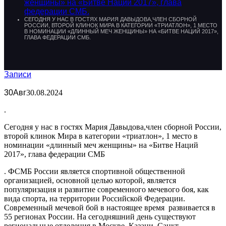
женщины» на «Битве Наций 2017», глава
федерации СМБ.
СЕГОДНЯ У НАС В ГОСТЯХ МАРИЯ ДАВЫДОВА,ЧЛЕН СБОРНОЙ
РОССИИ, ВТОРОЙ КЛИНОК МИРА В КАТЕГОРИИ «ТРИАТЛОН», 1 МЕСТО
В НОМИНАЦИИ «ДЛИННЫЙ МЕЧ ЖЕНЩИНЫ» НА «БИТВЕ НАЦИЙ 2017»,
ГЛАВА ФЕДЕРАЦИИ СМБ.
Записи
30
Авг
30.08.2024
.
Сегодня у нас в гостях Мария Давыдова,член сборной России,
второй клинок Мира в категории «триатлон», 1 место в
номинации «длинный меч женщины» на «Битве Наций
2017», глава федерации СМБ
. ФСМБ России является спортивной общественной
организацией, основной целью которой, является
популяризация и развитие современного мечевого боя, как
вида спорта, на территории Российской Федерации.
Современный мечевой бой в настоящее время развивается в
55 регионах России. На сегодняшний день существуют
региональные отделения в Москве, Казани, Санкт-