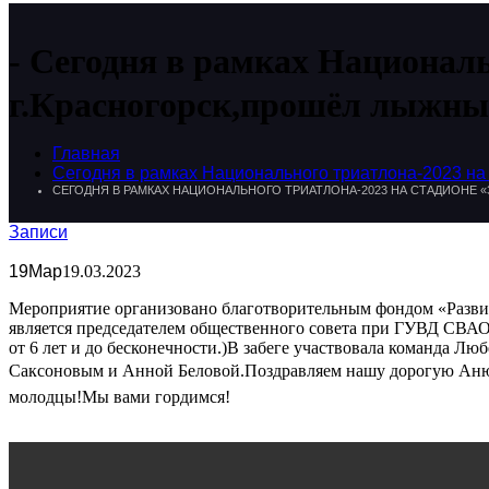
Сегодня в рамках Националь
г.Красногорск,прошёл лыжный
Главная
Сегодня в рамках Национального триатлона-2023 на 
СЕГОДНЯ В РАМКАХ НАЦИОНАЛЬНОГО ТРИАТЛОНА-2023 НА СТАДИОНЕ 
Записи
19
Мар
19.03.2023
Мероприятие организовано благотворительным фондом «Разви
является председателем общественного совета при ГУВД СВАО
от 6 лет и до бесконечности.)В забеге участвовала команда 
Саксоновым и Анной Беловой.Поздравляем нашу дорогую Аню с
молодцы!Мы вами гордимся!