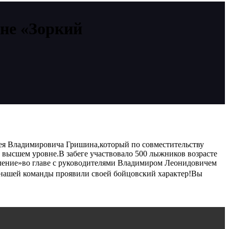
оне «Зоркий
ея Владимировича Гришина,который по совместительству
высшем уровне.В забеге участвовало 500 лыжников возрасте
коление»во главе с руководителями Владимиром Леонидовичем
 нашей команды проявили своей бойцовский характер!Вы