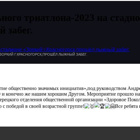
ного триатлона-2023 на стади
 забег.
стадионе «Зоркий г.Красногорск,прошёл лыжный забег.
«ЗОРКИЙ Г.КРАСНОГОРСК,ПРОШЁЛ ЛЫЖНЫЙ ЗАБЕГ.
тие общественно значимых инициатив»,под руководством Андр
 и конечно же нашим хорошим Другом. Мероприятие прошло на 
Люберецкого отделения общественной организации «Здоровое По
 победой в своей возрастной группе!
Все ребята