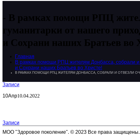
В рамках помощи РПЦ жител
гуманитарки от нашего прихо
и Сохрани наших Братьев во 
Главная
В рамках помощи РПЦ жителям Донбасса, собрали и 
и Сохрани наших Братьев во Христе!
В РАМКАХ ПОМОЩИ РПЦ ЖИТЕЛЯМ ДОНБАССА, СОБРАЛИ И ОТВЕЗЛИ ОЧЕ
Записи
10
Апр
10.04.2022
Записи
МОО "Здоровое поколение". © 2023 Все права защищены