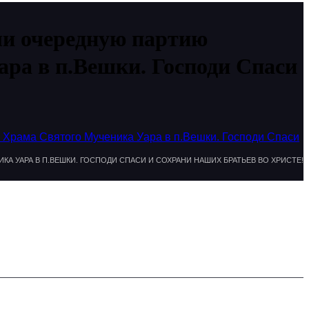
ли очередную партию
ра в п.Вешки. Господи Спаси
 Храма Святого Мученика Уара в п.Вешки. Господи Спаси
 УАРА В П.ВЕШКИ. ГОСПОДИ СПАСИ И СОХРАНИ НАШИХ БРАТЬЕВ ВО ХРИСТЕ!