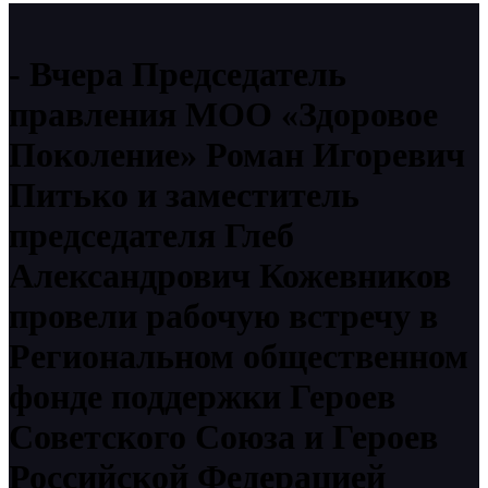
Вчера Председатель
правления МОО «Здоровое
Поколение» Роман Игоревич
Питько и заместитель
председателя Глеб
Александрович Кожевников
провели рабочую встречу в
Региональном общественном
фонде поддержки Героев
Советского Союза и Героев
Российской Федерацией