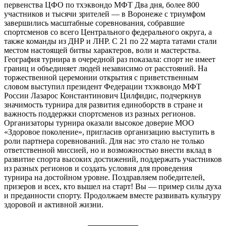
первенства ЦФО по тхэквондо МФТ Два дня, более 800
участников и тысячи зрителей — в Воронеже с триумфом
завершились масштабные соревнования, собравшие
спортсменов со всего Центрального федерального округа, а
также команды из ДНР и ЛНР. С 21 по 22 марта татами стали
местом настоящей битвы характеров, воли и мастерства.
География турнира в очередной раз показала: спорт не имеет
границ и объединяет людей независимо от расстояний. На
торжественной церемонии открытия с приветственным
словом выступил президент Федерации тхэквондо МФТ
России Лазарос Константинович Цилфидис, подчеркнув
значимость турнира для развития единоборств в стране и
важность поддержки спортсменов из разных регионов.
Организаторы турнира оказали высокое доверие МОО
«Здоровое поколение», пригласив организацию выступить в
роли партнера соревнований. Для нас это стало не только
ответственной миссией, но и возможностью внести вклад в
развитие спорта высоких достижений, поддержать участников
из разных регионов и создать условия для проведения
турнира на достойном уровне. Поздравляем победителей,
призеров и всех, кто вышел на старт! Вы — пример силы духа
и преданности спорту. Продолжаем вместе развивать культуру
здоровой и активной жизни.