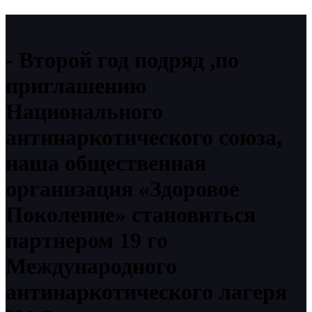
Второй год подряд ,по
приглашению
Национального
антинаркотического союза,
наша общественная
организация «Здоровое
Поколение» становиться
партнером 19 го
Международного
антинаркотического лагеря